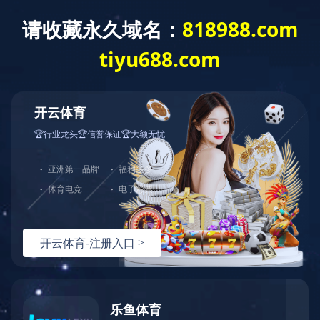
Toggle
navigat
自动化开云官方版在线入口行业的推动
作用
根据国家最新数据，2012年我国劳动力较去年减少了345W，
虽然这个数据相对于庞大的基数来讲，不能造成什么明显的影响，
但这是现阶段，我国劳动人口首次出现的下降，说明国家人口政策