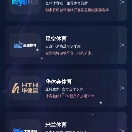
上一个：
开云官方版在线入口
下一个：
开云官方版在线入口